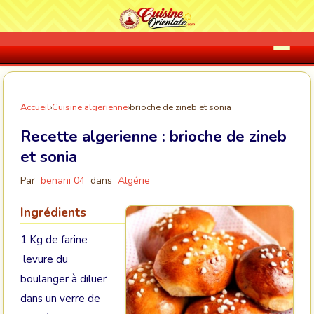
Accueil
›
Cuisine algerienne
›
brioche de zineb et sonia
Recette algerienne :
brioche de zineb
et sonia
Par
benani 04
dans
Algérie
Ingrédients
1 Kg de farine
levure du
boulanger à diluer
dans un verre de