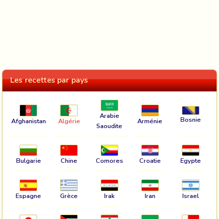
Les recettes par pays
Arabie
Bosnie
Afghanistan
Algérie
Arménie
Saoudite
Bulgarie
Chine
Comores
Croatie
Egypte
Espagne
Grèce
Irak
Iran
Israel