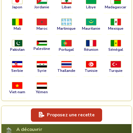
Japon
Jordanie
Liban
Libye
Madagascar
Mali
Maroc
Martinique
Mauritanie
Mexique
Palestine
Pakistan
Portugal
Réunion
Sénégal
Serbie
Syrie
Thaïlande
Tunisie
Turquie
Viet-nam
Yémen
Proposez une recette
A découvrir