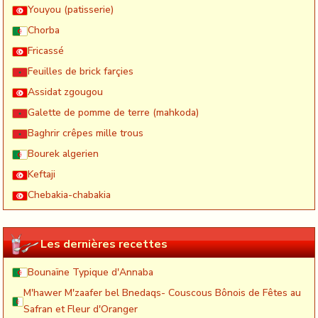
Youyou (patisserie)
Chorba
Fricassé
Feuilles de brick farçies
Assidat zgougou
Galette de pomme de terre (mahkoda)
Baghrir crêpes mille trous
Bourek algerien
Keftaji
Chebakia-chabakia
Les dernières recettes
Bounaïne Typique d'Annaba
M'hawer M'zaafer bel Bnedaqs- Couscous Bônois de Fêtes au
Safran et Fleur d'Oranger