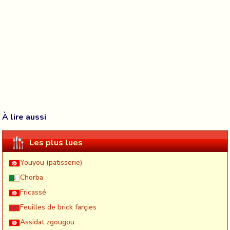
À lire aussi
Les plus lues
Youyou (patisserie)
Chorba
Fricassé
Feuilles de brick farçies
Assidat zgougou