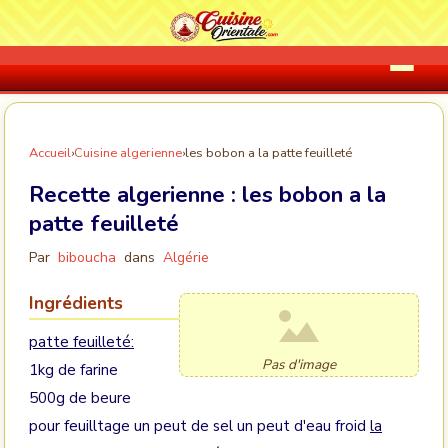
Accueil
›
Cuisine algerienne
›
les bobon a la patte feuilleté
Recette algerienne :
les bobon a la
patte feuilleté
Par
biboucha
dans
Algérie
Ingrédients
patte feuilleté:
Pas d'image
1kg de farine
500g de beure
pour feuilltage un peut de sel un peut d'eau froid
la