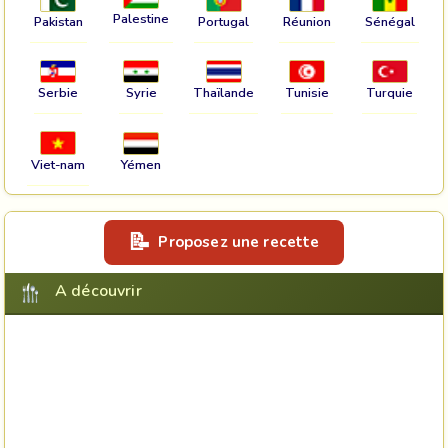
Palestine
Pakistan
Portugal
Réunion
Sénégal
Serbie
Syrie
Thaïlande
Tunisie
Turquie
Viet-nam
Yémen
Proposez une recette
A découvrir