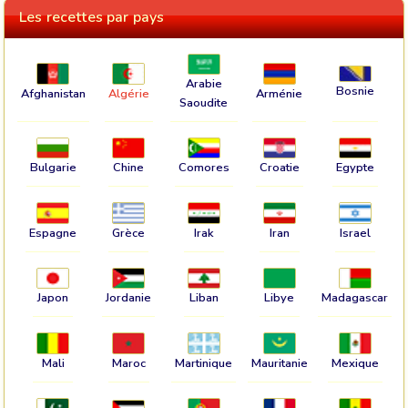
Les recettes par pays
Arabie
Bosnie
Afghanistan
Algérie
Arménie
Saoudite
Bulgarie
Chine
Comores
Croatie
Egypte
Espagne
Grèce
Irak
Iran
Israel
Japon
Jordanie
Liban
Libye
Madagascar
Mali
Maroc
Martinique
Mauritanie
Mexique