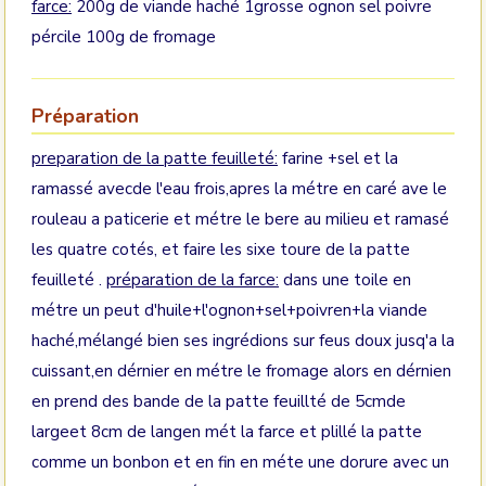
farce:
200g de viande haché 1grosse ognon sel poivre
pércile 100g de fromage
Préparation
preparation de la patte feuilleté:
farine +sel et la
ramassé avecde l'eau frois,apres la métre en caré ave le
rouleau a paticerie et métre le bere au milieu et ramasé
les quatre cotés, et faire les sixe toure de la patte
feuilleté .
préparation de la farce:
dans une toile en
métre un peut d'huile+l'ognon+sel+poivren+la viande
haché,mélangé bien ses ingrédions sur feus doux jusq'a la
cuissant,en dérnier en métre le fromage alors en dérnien
en prend des bande de la patte feuillté de 5cmde
largeet 8cm de langen mét la farce et plillé la patte
comme un bonbon et en fin en méte une dorure avec un