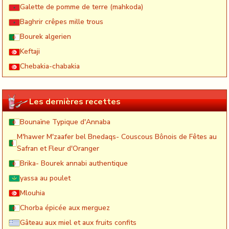
Galette de pomme de terre (mahkoda)
Baghrir crêpes mille trous
Bourek algerien
Keftaji
Chebakia-chabakia
Les dernières recettes
Bounaïne Typique d'Annaba
M'hawer M'zaafer bel Bnedaqs- Couscous Bônois de Fêtes au
Safran et Fleur d'Oranger
Brika- Bourek annabi authentique
yassa au poulet
Mlouhia
Chorba épicée aux merguez
Gâteau aux miel et aux fruits confits