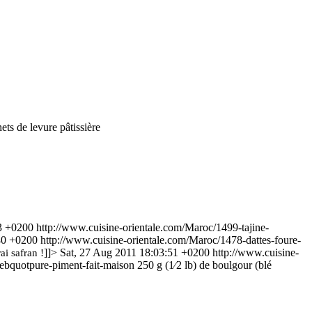
ets de levure pâtissière
3 +0200
http://www.cuisine-orientale.com/Maroc/1499-tajine-
40 +0200
http://www.cuisine-orientale.com/Maroc/1478-dattes-foure-
]]>
Sat, 27 Aug 2011 18:03:51 +0200
http://www.cuisine-
ai safran !
ebquotpure-piment-fait-maison
250 g (1⁄2 lb) de boulgour (blé