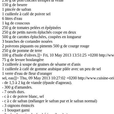
250 g de pois chiches trempés la veille
150 g de beurre
1 pincée de safran
1 cuillerée à café de poivre sel
6 litres d'eau
1 kg de couscous
250 g de tomates pelées et épépinées
250 g de petits navets épluchés coupe en deux
500 g de carottes épluchées, coupées en longueur
3 branches de coriandre nouées
2 poivrons piquants ou piments 500 g de courge rouge
250 g de pomme de terre
100 g d'huile d'olives.]]>
Fri, 10 May 2013 13:51:25 +0200
http://w
75 g de levure boulangère
3 cuillerée à soupe de graines de sésame et d'anis
1 cuillerée à café de gomme arabique pilée avec un peu de sel
1 verre d'eau de fleur d'oranger
sel, eau]]>
Thu, 09 May 2013 10:27:02 +0200
http://www.cuisine-or
- de 1,5 à 2 kg de viande (épaule d'agneau).
- 300 g d'amandes.
- 7 oeufs durs.
- c à c de poivre blanc, sel
- c à c de safran (mélanger le safran pur et le safran normal)
- 3 oignons émincés
- 1 bouquet garni