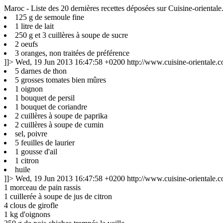
Maroc - Liste des 20 dernières recettes déposées sur Cuisine-oriental
125 g de semoule fine
1 litre de lait
250 g et 3 cuillères à soupe de sucre
2 oeufs
3 oranges, non traitées de préférence
]]>
Wed, 19 Jun 2013 16:47:58 +0200
http://www.cuisine-orientale
5 darnes de thon
5 grosses tomates bien mûres
1 oignon
1 bouquet de persil
1 bouquet de coriandre
2 cuillères à soupe de paprika
2 cuillères à soupe de cumin
sel, poivre
5 feuilles de laurier
1 gousse d'ail
1 citron
huile
]]>
Wed, 19 Jun 2013 16:47:58 +0200
http://www.cuisine-orientale
1 morceau de pain rassis
1 cuillerée à soupe de jus de citron
4 clous de girofle
1 kg d'oignons