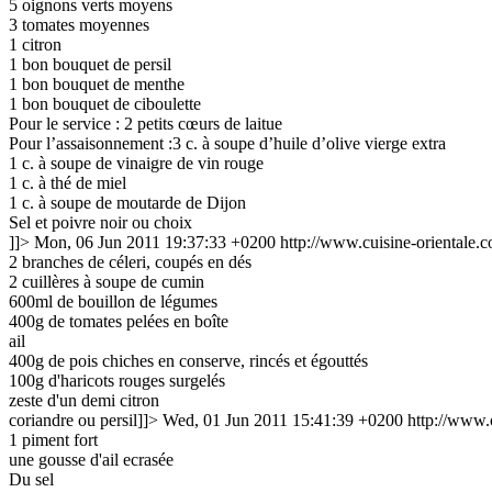
5 oignons verts
moyens
3 tomates moyennes
1 citron
1 bon bouquet de persil
1 bon bouquet de menthe
1 bon bouquet de ciboulette
Pour le service : 2 petits cœurs de laitue
Pour l’assaisonnement :3 c. à soupe d’huile d’olive vierge extra
1 c. à soupe de vinaigre de vin rouge
1 c. à thé de miel
1 c. à soupe de moutarde de Dijon
Sel et poivre noir ou choix
]]>
Mon, 06 Jun 2011 19:37:33 +0200
http://www.cuisine-orientale.
2 branches de céleri, coupés en dés
2 cuillères à soupe de cumin
600ml de bouillon de légumes
400g de tomates pelées en boîte
ail
400g de pois chiches en conserve, rincés et égouttés
100g d'haricots rouges surgelés
zeste d'un demi citron
coriandre ou persil]]>
Wed, 01 Jun 2011 15:41:39 +0200
http://www.
1 piment fort
une gousse d'ail ecrasée
Du sel