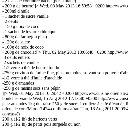
- 2 c à s de coriandre haché (persil arabe)
- 200 g de beurre]]>
Wed, 08 May 2013 16:59:58 +0200
http://www.
- 200ml d'huile
- 1 sachet de sucre vanille
- 2 oeufs
- 150 g noix de coco
- 1 sachet de levurre chimique
- 800g de farine(ou plus)
- 120g de sucre
- 100g de noix de coco
- 200g de chocolat]]>
Thu, 02 May 2013 10:06:48 +0200
http://www
-3 oeufs entiers
-2 sachets de vanille
-1/2 verre à thé de beurre fondu
-750 g environ de farine fine, plus ou moins, suivant son pouvoir d'ab
-1/2 verre à thé d'huile d'arachide
-250 g d'amandes
-250 g de raisins secs sans pépin
]]>
Wed, 01 May 2013 10:29:42 +0200
http://www.cuisine-oriental
boulettes-viande
Wed, 15 Aug 2012 12:13:40 +0200
http://www.cuis
pate-amandes
1kg de fraise
250 g de sucre
1 cuillère à café d’eau de 
orientale.com/Maroc/1474-confiture-safran
Thu, 18 Aug 2011 20:09:
concassé)
200 g (1⁄2 lb) de haricots verts
200 g (1⁄2 lb) de petits pois surgelés
ou non