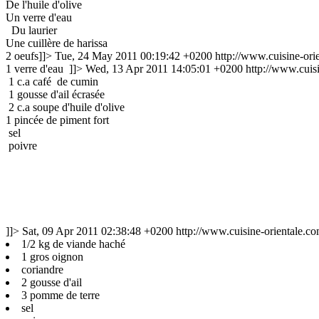
De l'huile d'olive
Un verre d'eau
Du laurier
Une cuillère de harissa
2 oeufs]]>
Tue, 24 May 2011 00:19:42 +0200
http://www.cuisine-or
1 verre d'eau ]]>
Wed, 13 Apr 2011 14:05:01 +0200
http://www.cuis
1 c.a café de cumin
1 gousse d'ail écrasée
2 c.a soupe d'huile d'olive
1 pincée de piment fort
sel
poivre
]]>
Sat, 09 Apr 2011 02:38:48 +0200
http://www.cuisine-orientale.c
1/2 kg de viande haché
1 gros oignon
coriandre
2 gousse d'ail
3 pomme de terre
sel