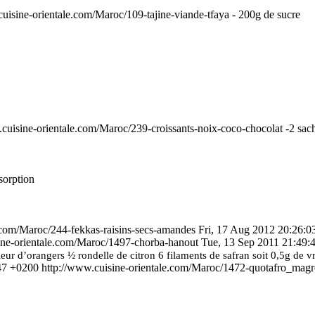
cuisine-orientale.com/Maroc/109-tajine-viande-tfaya
- 200g de sucre
.cuisine-orientale.com/Maroc/239-croissants-noix-coco-chocolat
-2 sach
sorption
e.com/Maroc/244-fekkas-raisins-secs-amandes
Fri, 17 Aug 2012 20:26:0
ine-orientale.com/Maroc/1497-chorba-hanout
Tue, 13 Sep 2011 21:49:
fleur d’orangers
½ rondelle de citron
6 filaments de safran soit 0,5g de vr
47 +0200
http://www.cuisine-orientale.com/Maroc/1472-quotafro_magr