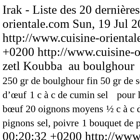
Irak - Liste des 20 dernière
orientale.com
Sun, 19 Jul 
http://www.cuisine-orienta
+0200
http://www.cuisine-o
zetl
Koubba
au boulghour
250 gr de boulghour fin
50 gr de 
d’œuf
1 c à c de cumin
sel
pour 
bœuf
20 oignons moyens
½ c à c
pignons
sel, poivre
1 bouquet de p
00:20:32 +0200
http://www