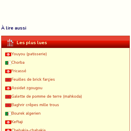
À lire aussi
Les plus lues
Youyou (patisserie)
Chorba
Fricassé
Feuilles de brick farçies
Assidat zgougou
Galette de pomme de terre (mahkoda)
Baghrir crêpes mille trous
Bourek algerien
Keftaji
Chebakia-chabakia