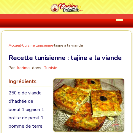
Accueil
›
Cuisine tunisienne
›
tajine a la viande
Recette tunisienne :
tajine a la viande
Par
karima
dans
Tunisie
Ingrédients
250 g de viande
d'hachée de
boeuf 1 oignion 1
botte de persil 1
pomme de terre