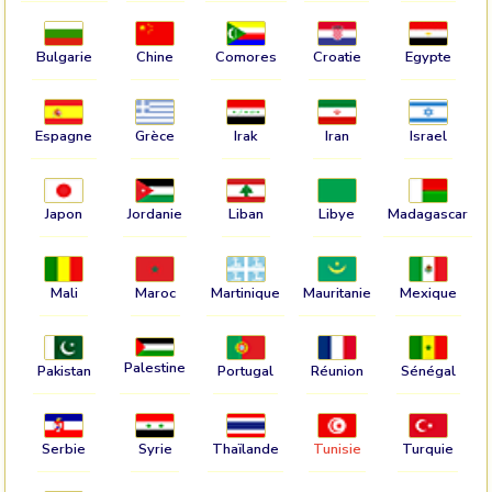
Bulgarie
Chine
Comores
Croatie
Egypte
Espagne
Grèce
Irak
Iran
Israel
Japon
Jordanie
Liban
Libye
Madagascar
Mali
Maroc
Martinique
Mauritanie
Mexique
Palestine
Pakistan
Portugal
Réunion
Sénégal
Serbie
Syrie
Thaïlande
Tunisie
Turquie