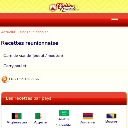
Accueil
›
Cuisine reunionnaise
Recettes reunionnaise
Carri de viande (boeuf / mouton)
Carry poulet
Flux RSS Réunion
Les recettes par pays
Arabie
Bosnie
Afghanistan
Algérie
Arménie
Saoudite