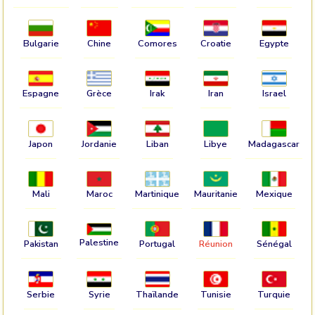
Bulgarie
Chine
Comores
Croatie
Egypte
Espagne
Grèce
Irak
Iran
Israel
Japon
Jordanie
Liban
Libye
Madagascar
Mali
Maroc
Martinique
Mauritanie
Mexique
Palestine
Pakistan
Portugal
Réunion
Sénégal
Serbie
Syrie
Thaïlande
Tunisie
Turquie