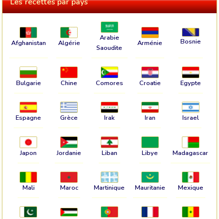
Les recettes par pays
Arabie
Bosnie
Afghanistan
Algérie
Arménie
Saoudite
Bulgarie
Chine
Comores
Croatie
Egypte
Espagne
Grèce
Irak
Iran
Israel
Japon
Jordanie
Liban
Libye
Madagascar
Mali
Maroc
Martinique
Mauritanie
Mexique