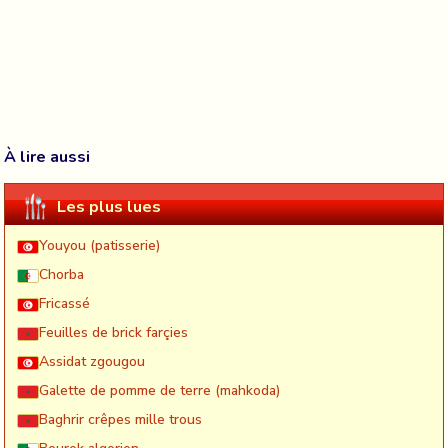
À lire aussi
Les plus lues
Youyou (patisserie)
Chorba
Fricassé
Feuilles de brick farçies
Assidat zgougou
Galette de pomme de terre (mahkoda)
Baghrir crêpes mille trous