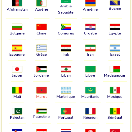
Arabie
Bosnie
Afghanistan
Algérie
Arménie
Saoudite
Bulgarie
Chine
Comores
Croatie
Egypte
Espagne
Grèce
Irak
Iran
Israel
Japon
Jordanie
Liban
Libye
Madagascar
Mali
Maroc
Martinique
Mauritanie
Mexique
Palestine
Pakistan
Portugal
Réunion
Sénégal