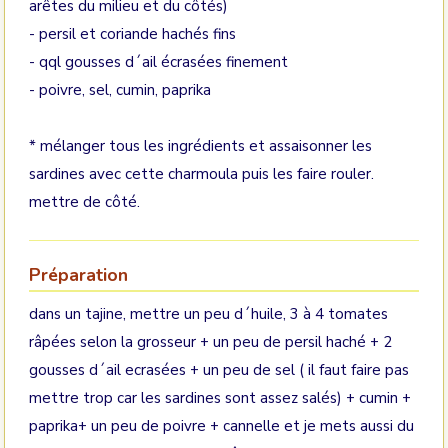
arêtes du milieu et du côtés)
- persil et coriande hachés fins
- qql gousses d´ail écrasées finement
- poivre, sel, cumin, paprika
* mélanger tous les ingrédients et assaisonner les
sardines avec cette charmoula puis les faire rouler.
mettre de côté.
Préparation
dans un tajine, mettre un peu d´huile, 3 à 4 tomates
râpées selon la grosseur + un peu de persil haché + 2
gousses d´ail ecrasées + un peu de sel ( il faut faire pas
mettre trop car les sardines sont assez salés) + cumin +
paprika+ un peu de poivre + cannelle et je mets aussi du