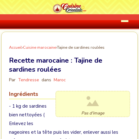
Accueil
›
Cuisine marocaine
›
Tajine de sardines roulées
Recette marocaine :
Tajine de
sardines roulées
Par
Tendresse
dans
Maroc
Ingrédients
- 1 kg de sardines
Pas d'image
bien nettoyées (
Enlevez les
nageoires et la tête puis les vider, enlever aussi les