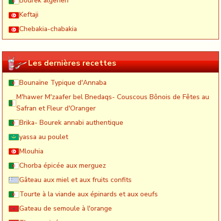
Bourek algerien
Keftaji
Chebakia-chabakia
Les dernières recettes
Bounaïne Typique d'Annaba
M'hawer M'zaafer bel Bnedaqs- Couscous Bônois de Fêtes au
Safran et Fleur d'Oranger
Brika- Bourek annabi authentique
yassa au poulet
Mlouhia
Chorba épicée aux merguez
Gâteau aux miel et aux fruits confits
Tourte à la viande aux épinards et aux oeufs
Gateau de semoule à l'orange