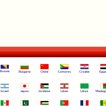
Bosnie
Bulgarie
Chine
Comores
Croatie
Egyp
Israel
Japon
Jordanie
Liban
Libye
Madag