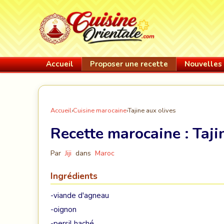
Accueil
Proposer une recette
Nouvelles 
Accueil
›
Cuisine marocaine
›
Tajine aux olives
Recette marocaine :
Taji
Par
Jiji
dans
Maroc
Ingrédients
-viande d'agneau
-oignon
-persil haché