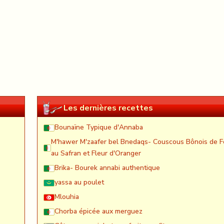
Les dernières recettes
Bounaïne Typique d'Annaba
M'hawer M'zaafer bel Bnedaqs- Couscous Bônois de F
au Safran et Fleur d'Oranger
Brika- Bourek annabi authentique
yassa au poulet
Mlouhia
Chorba épicée aux merguez