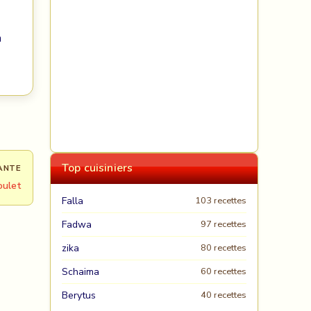
n
Top cuisiniers
ANTE
oulet
Falla
103 recettes
Fadwa
97 recettes
zika
80 recettes
Schaima
60 recettes
Berytus
40 recettes