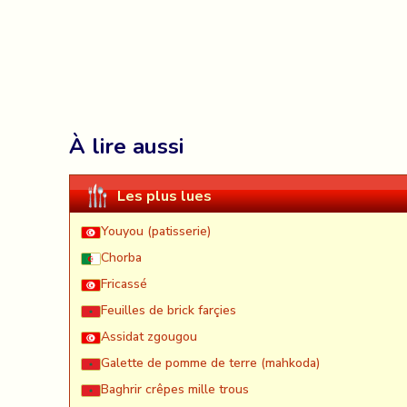
À lire aussi
Les plus lues
Youyou (patisserie)
Chorba
Fricassé
Feuilles de brick farçies
Assidat zgougou
Galette de pomme de terre (mahkoda)
Baghrir crêpes mille trous