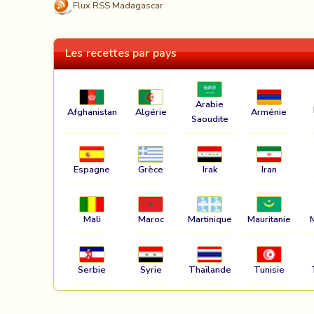
Flux RSS Madagascar
Les recettes par pays
Arabie
Afghanistan
Algérie
Arménie
Saoudite
Espagne
Grèce
Irak
Iran
Mali
Maroc
Martinique
Mauritanie
Serbie
Syrie
Thaïlande
Tunisie