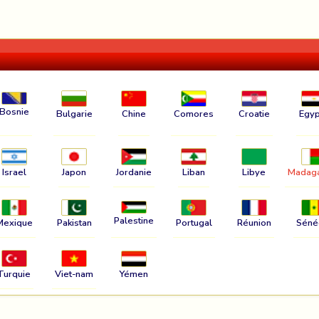
Bosnie
Bulgarie
Chine
Comores
Croatie
Egyp
Israel
Japon
Jordanie
Liban
Libye
Madag
Palestine
Mexique
Pakistan
Portugal
Réunion
Séné
Turquie
Viet-nam
Yémen