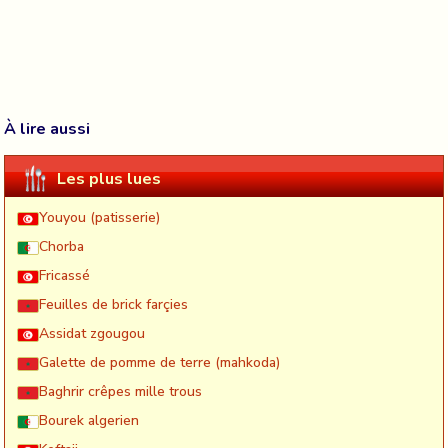
À lire aussi
Les plus lues
Youyou (patisserie)
Chorba
Fricassé
Feuilles de brick farçies
Assidat zgougou
Galette de pomme de terre (mahkoda)
Baghrir crêpes mille trous
Bourek algerien