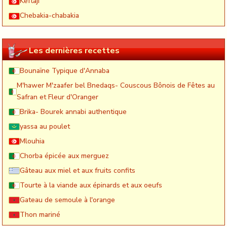
Keftaji
Chebakia-chabakia
Les dernières recettes
Bounaïne Typique d'Annaba
M'hawer M'zaafer bel Bnedaqs- Couscous Bônois de Fêtes au
Safran et Fleur d'Oranger
Brika- Bourek annabi authentique
yassa au poulet
Mlouhia
Chorba épicée aux merguez
Gâteau aux miel et aux fruits confits
Tourte à la viande aux épinards et aux oeufs
Gateau de semoule à l'orange
Thon mariné