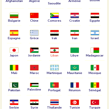
Bosnie
Afghanistan
Algérie
Arménie
Saoudite
Bulgarie
Chine
Comores
Croatie
Egypte
Espagne
Grèce
Irak
Iran
Israel
Japon
Jordanie
Liban
Libye
Madagascar
Mali
Maroc
Martinique
Mauritanie
Mexique
Palestine
Pakistan
Portugal
Réunion
Sénégal
Serbie
Syrie
Thaïlande
Tunisie
Turquie