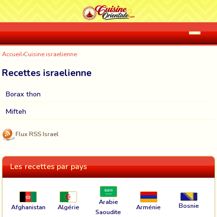
Accueil
›
Cuisine israelienne
Recettes israelienne
Borax thon
Mifteh
Flux RSS Israel
Les recettes par pays
Arabie
Bosnie
Afghanistan
Algérie
Arménie
Saoudite