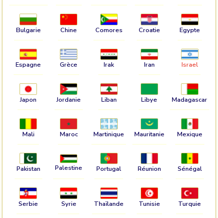
Bulgarie
Chine
Comores
Croatie
Egypte
Espagne
Grèce
Irak
Iran
Israel
Japon
Jordanie
Liban
Libye
Madagascar
Mali
Maroc
Martinique
Mauritanie
Mexique
Palestine
Pakistan
Portugal
Réunion
Sénégal
Serbie
Syrie
Thaïlande
Tunisie
Turquie