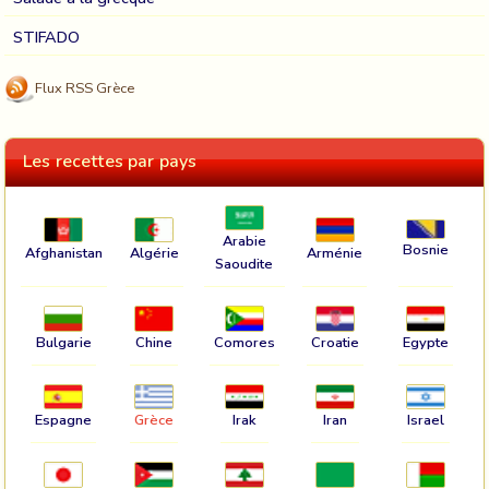
STIFADO
Flux RSS Grèce
Les recettes par pays
Arabie
Bosnie
Afghanistan
Algérie
Arménie
Saoudite
Bulgarie
Chine
Comores
Croatie
Egypte
Espagne
Grèce
Irak
Iran
Israel