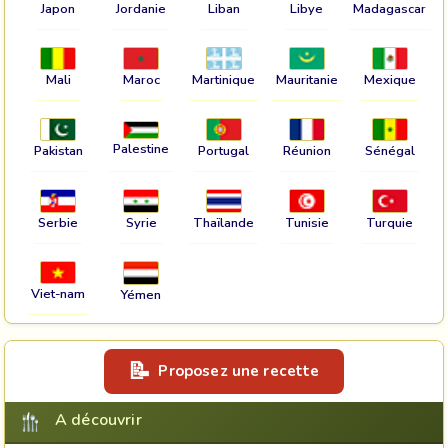
Japon
Jordanie
Liban
Libye
Madagascar
Mali
Maroc
Martinique
Mauritanie
Mexique
Palestine
Pakistan
Portugal
Réunion
Sénégal
Serbie
Syrie
Thaïlande
Tunisie
Turquie
Viet-nam
Yémen
Proposez une recette
A découvrir