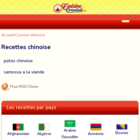
Accueil
›
Cuisine chinoise
Recettes chinoise
pates chinoise
samossa a la viande
Flux RSS Chine
Les recettes par pays
Arabie
Bosnie
Afghanistan
Algérie
Arménie
Saoudite