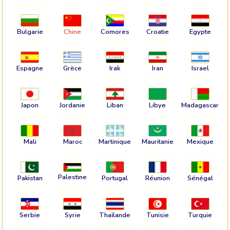
Bulgarie
Chine
Comores
Croatie
Egypte
Espagne
Grèce
Irak
Iran
Israel
Japon
Jordanie
Liban
Libye
Madagascar
Mali
Maroc
Martinique
Mauritanie
Mexique
Palestine
Pakistan
Portugal
Réunion
Sénégal
Serbie
Syrie
Thaïlande
Tunisie
Turquie