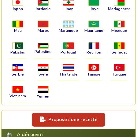
Japon
Jordanie
Liban
Libye
Madagascar
Mali
Maroc
Martinique
Mauritanie
Mexique
Palestine
Pakistan
Portugal
Réunion
Sénégal
Serbie
Syrie
Thaïlande
Tunisie
Turquie
Viet-nam
Yémen
Proposez une recette
A découvrir