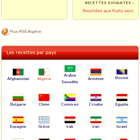
RECETTES SUIVANTES ›
Bouchées aux fruits secs
Flux RSS Algérie
Les recettes par pays
Arabie
Bosnie
Afghanistan
Algérie
Arménie
Saoudite
Bulgarie
Chine
Comores
Croatie
Egypte
Espagne
Grèce
Irak
Iran
Israel